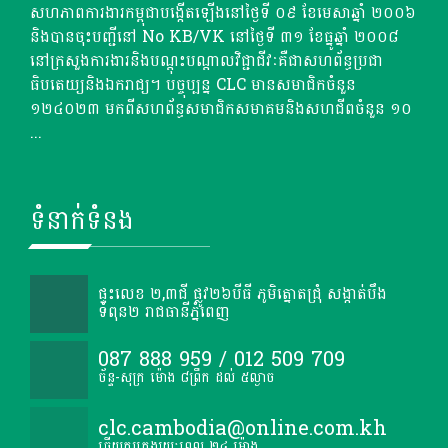
សហភាពការងារកម្ពុជាបង្កើតឡើងនៅថ្ងៃទី ០៩ ខែមេសាឆ្នាំ ២០០៦
និងបានចុះបញ្ជីនៅ No KB/VK នៅថ្ងៃទី ៣១ ខែធ្នូឆ្នាំ ២០០៨
នៅក្រសួងការងារនិងបណ្តុះបណ្តាលវិជ្ជាជីវៈគឺជាសហព័ន្ធប្រជា
ធិបតេយ្យនិងឯករាជ្យ។ បច្ចុប្បន្ន CLC មានសមាជិកចំនួន
១២៤០២៣ មកពីសហព័ន្ធសមាជិកសមាគមនិងសហជីពចំនួន ១០
...
ទំនាក់ទំនង
ផ្ទះលេខ ២,៣ជី ផ្លូវ២៦បីធី ភូមិត្នោតជ្រុំ សង្កាត់បឹង
ទំពុន២ រាជធានីភ្នំពេញ
087 888 959 / 012 509 709
ច័ន្ទ-សុក្រ ម៉ោង ៨ព្រឹក ដល់ ៥ល្ងាច
clc.cambodia@online.com.kh
ឆ្លើយតបក្នុងរយៈពេល ២៤ ម៉ោង