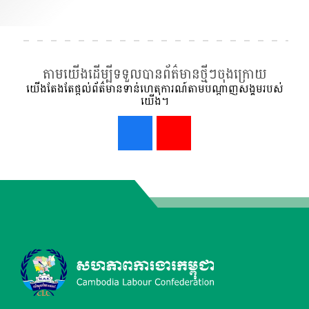
តាមយើងដើម្បីទទួលបានព័ត៌មានថ្មីៗចុងក្រោយ
យើងតែងតែផ្ដល់ព័ត៌មានទាន់ហេតុការណ៍តាមបណ្ដាញសង្គមរបស់
យើង។