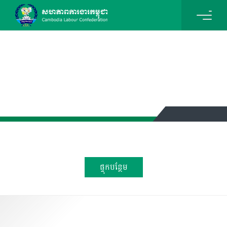
ព័ត៌មាននិងព្រឹត្តិការណ៍
ផ្ទុកបន្ថែម