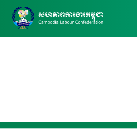
ការបោះពុម្ពផ្សាយ