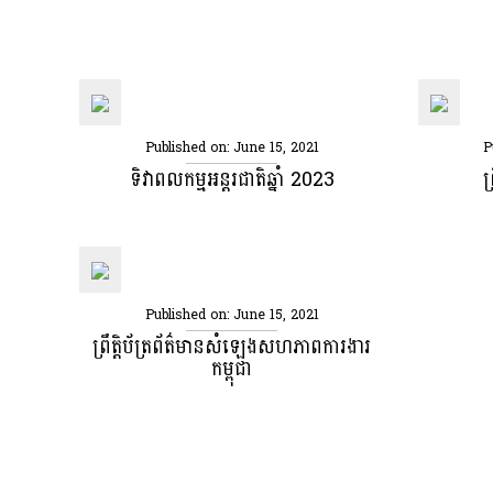
Published on: June 15, 2021
P
ទិវាពលកម្មអន្តរជាតិឆ្នាំ 2023
ព
Published on: June 15, 2021
ព្រឹត្តិប័ត្រព័ត៌មានសំឡេង​សហភាព​ការងារ
កម្ពុជា