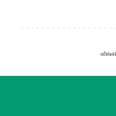
យើងតែងតែ