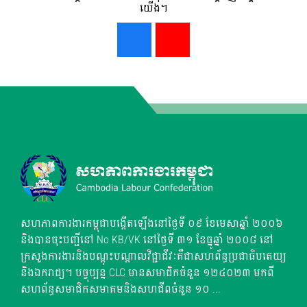
យើង។
សហភាពការងារកម្ពុជាបង្កើតឡើងនៅថ្ងៃទី ០៩ ខែមេសាឆ្នាំ ២០០៦
និងបានចុះបញ្ជីនៅ No KB/VK នៅថ្ងៃទី ៣១ ខែធ្នូឆ្នាំ ២០០៨ នៅ
ក្រសួងការងារនិងបណ្តុះបណ្តាលវិជ្ជាជីវៈគឺជាសហព័ន្ធប្រជាធិបតេយ្យ
និងឯករាជ្យ។ បច្ចុប្បន្ន CLC មានសមាជិកចំនួន ១២៤០២៣ មកពី
សហព័ន្ធសមាជិកសមាគមនិងសហជីពចំនួន ១០ ...