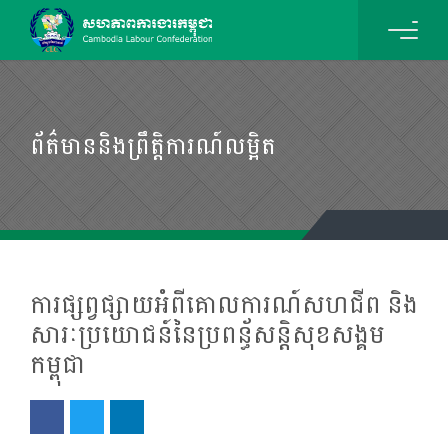
ព័ត៌មាននិងព្រឹត្តិការណ៍លម្អិត
ការផ្សព្វផ្សាយអំពីគោលការណ៍សហជីព និង
សារៈប្រយោជន៍នៃប្រពន្ធ័សន្តិសុខសង្គម
កម្ពុជា