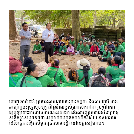
លោក អាត់ ធន់ ប្រធានសហភាពការងារកម្ពុជា និងសហការី បាន
អញ្ជើញចុះសួរសុខទុក្ខ និងសំណេះសំណាលការងារ រួមទាំងការ
ផ្សព្វផ្សាយអំពីគោលការណ៍សហជីព និងសារៈប្រយោជន៍នៃប្រពន្ធ័
សន្តិសុខសង្គមកម្ពុជា សម្រាប់បងប្អូនសមាជិកវិស័យទេសចរណ៍
ដែលធ្វើការផ្នែកសម្អាតប្រាសាទអង្គរ នៅខេត្តសៀមរាប។