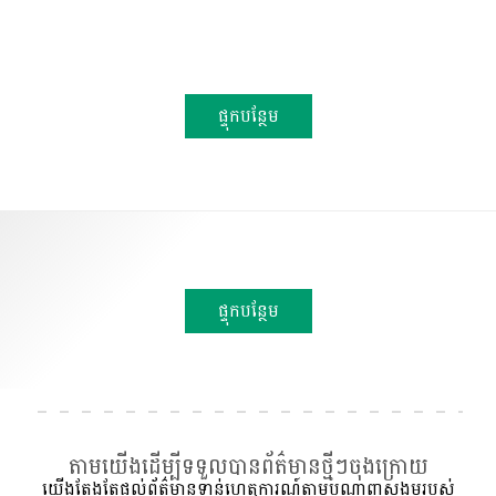
ផ្ទុកបន្ថែម
ផ្ទុកបន្ថែម
តាមយើងដើម្បីទទួលបានព័ត៌មានថ្មីៗចុងក្រោយ
យើងតែងតែផ្ដល់ព័ត៌មានទាន់ហេតុការណ៍តាមបណ្ដាញសង្គមរបស់