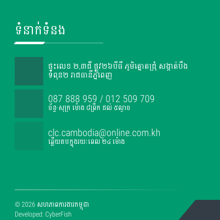
ទំនាក់ទំនង
ផ្ទះលេខ ២,៣ជី ផ្លូវ២៦បីធី ភូមិត្នោតជ្រុំ សង្កាត់បឹង
ទំពុន២ រាជធានីភ្នំពេញ
087 888 959 / 012 509 709
ច័ន្ទ-សុក្រ ម៉ោង ៨ព្រឹក ដល់ ៥ល្ងាច
clc.cambodia@online.com.kh
ឆ្លើយតបក្នុងរយៈពេល ២៤ ម៉ោង
© 2026 សហភាពការងារកម្ពុជា
Developed: CyberFish