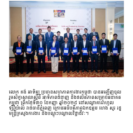
លោក គង់ អាទិត្យ ប្រធានសហភាពការងារកម្ពុជា បានអញ្ជើញចូល
រួមសិក្ខាសាលាស្ដីពី អាទិភាពជំនាញ និងផលិតភាពសម្រាប់អនាគត
កម្ពុជា ព្រឹកថ្ងៃទី៣០ ខែកញ្ញា ឆ្នាំ២០២៥ នៅសណ្ឋាគាររ៉ាហ្វល
ឡឺរ៉ូយ៉ាល់ រាជធានីភ្នំពេញ ក្រោមអធិបតីភាពឯកឧត្ដម ហេង សួរ រដ្ឋ
មន្ត្រីក្រសួងការងារ និងបណ្ដុះបណ្ដាលវិជ្ជាជីវៈ។