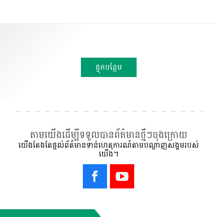
ផ្ទុកបន្ថែម
តាមយើងដើម្បីទទួលបានព័ត៌មានថ្មីៗចុងក្រោយ
យើងតែងតែផ្ដល់ព័ត៌មានទាន់ហេតុការណ៍តាមបណ្ដាញសង្គមរបស់
យើង។