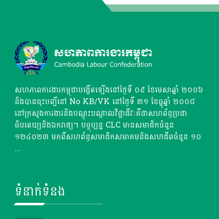
សហភាពការងារកម្ពុជាបង្កើតឡើងនៅថ្ងៃទី ០៩ ខែមេសាឆ្នាំ ២០០៦
និងបានចុះបញ្ជីនៅ No KB/VK នៅថ្ងៃទី ៣១ ខែធ្នូឆ្នាំ ២០០៨
នៅក្រសួងការងារនិងបណ្តុះបណ្តាលវិជ្ជាជីវៈគឺជាសហព័ន្ធប្រជា
ធិបតេយ្យនិងឯករាជ្យ។ បច្ចុប្បន្ន CLC មានសមាជិកចំនួន
១២៤០២៣ មកពីសហព័ន្ធសមាជិកសមាគមនិងសហជីពចំនួន ១០
...
ទំនាក់ទំនង