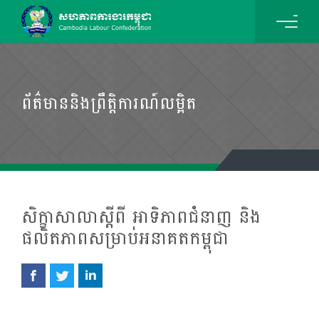
ព័ត៌មាននិងព្រឹត្តិការណ៍លម្អិត
សិក្ខាសាលាស្ដីពី អាទិភាពជំនាញ និង
ផលិតភាពសម្រាប់អនាគតកម្ពុជា