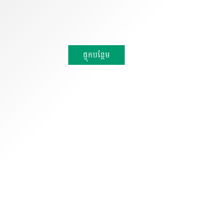
ផ្ទុកបន្ថែម