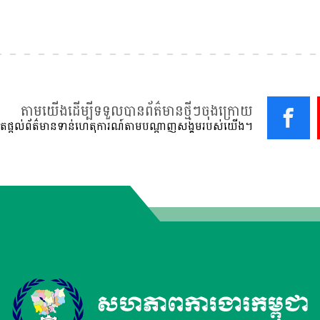
តាមយើងដើម្បីទទួលបានព័ត៌មានថ្មីៗចុងក្រោយ
ផ្ដល់ព័ត៌មានទាន់ហេតុការណ៍តាមបណ្ដាញសង្គមរបស់យើង។