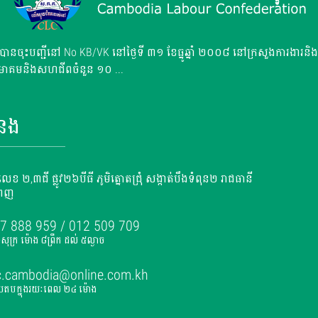
នចុះបញ្ជីនៅ No KB/VK នៅថ្ងៃទី ៣១ ខែធ្នូឆ្នាំ ២០០៨ នៅក្រសួងការងារនិងប
មាគមនិងសហជីពចំនួន ១០ ...
ំនង
ះលេខ ២,៣ជី ផ្លូវ២៦បីធី ភូមិត្នោតជ្រុំ សង្កាត់បឹងទំពុន២ រាជធានី
ំពេញ
7 888 959 / 012 509 709
ទ-សុក្រ ម៉ោង ៨ព្រឹក ដល់ ៥ល្ងាច
c.cambodia@online.com.kh
ើយតបក្នុងរយៈពេល ២៤ ម៉ោង