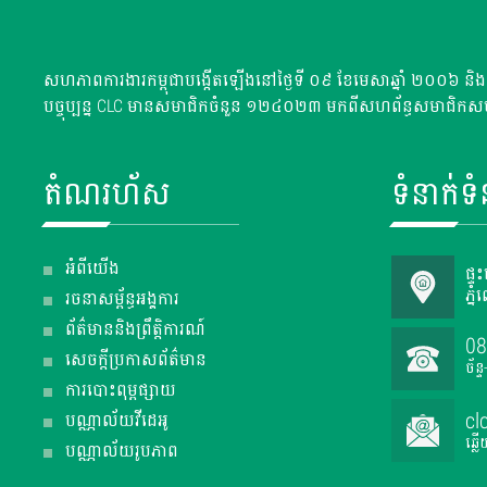
សហភាពការងារកម្ពុជាបង្កើតឡើងនៅថ្ងៃទី ០៩ ខែមេសាឆ្នាំ ២០០៦ និងបា
បច្ចុប្បន្ន CLC មានសមាជិកចំនួន ១២៤០២៣ មកពីសហព័ន្ធសមាជិកស
តំណរហ័ស
ទំនាក់ទ
អំពីយើង
ផ្ទ
ភ្ន
រចនាសម្ព័ន្ធអង្គការ
ព័ត៌មាននិងព្រឹត្តិការណ៍
08
សេចក្តី​ប្រកាស​ព័ត៌មាន
ច័ន្
ការបោះពុម្ពផ្សាយ
cl
បណ្ណាល័យវីដេអូ
ឆ្ល
បណ្ណាល័យរូបភាព