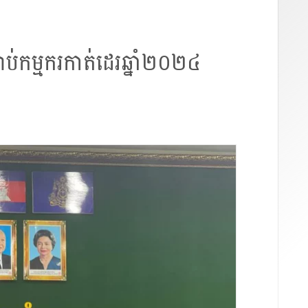
រាប់កម្មករកាត់ដេរឆ្នាំ២០២៤