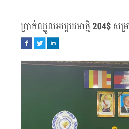
ប្រាក់ឈ្នួលអប្បបរមាថ្មី 204$ សម្