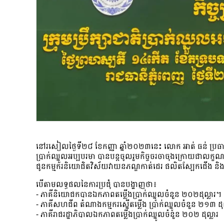
នៅរសៀលថ្ងៃទី២៨ ខែកញ្ញា ឆ្នាំ២០២៣នេះ លោក អាត់ ធន់ ប្រធាន
ប្រាក់ឈ្នួលអប្បបរមា បានបន្តចូលរួមកិច្ចចរចាចុងក្រោយជាលក្ខណៈត
ជូនកម្មករនិយោជិតវិស័យវាយនភណ្ឌកាត់ដេរ ផលិតស្បែកជើង ន
បើតាមលទ្ធផលនៃការប្រជុំ បានបង្ហាញថា៖
⁃ ភាគីនិយោជកបានឯកភាពតម្លើងប្រាក់ឈ្នូលចំនួន ២០២ដុល្លារ។
⁃ ភាគីសហជីព តំណាងកម្មករស្នើតម្លើង ប្រាក់ឈ្នូលចំនួន ២១៣ ដុល
⁃ ភាគីរាជរដ្ឋាភិបាលឯកភាពតម្លើងប្រាក់ឈ្នូលចំនួន ២០២ ដុល្លារ