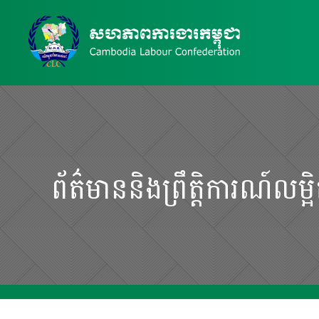
ព័ត៌មាននិងព្រឹត្តិការណ៍លម្អ