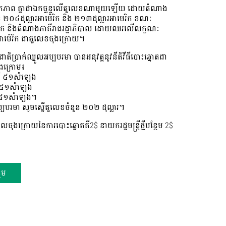
នបានឯកភាព គ្នាជាឯកច្ឆន្ទលើតួលេខណាមួយឡើយ ដោយតំណាង
ខ ២០៤ដុល្លារអាម៉េរិក និង ២១៣ដុល្លារអាមេរិក ខណៈ
រិក និងតំណាងភាគីរាជរដ្ឋាភិបាល ដោយឈរលើលក្ខណៈ
រអាម៉េរិក ជាតួលេខចុងក្រោយ។
ជាតិប្រាក់ឈ្នួលអប្បបរមា បានអនុវត្តនូវនីតិវីធីបោះឆ្នោតជា
ាងក្រោម៖
លើ ៥១សំឡេង
ើ ៥១សំឡេង
ើ ៥១សំឡេង។
ប្បបរមា សូមស្នើតួលេខចំនួន ២០២ ដុល្លារ។
ងក្រោយនៃការបោះឆ្នោតគឺ2$ នាយករដ្ឋមន្ត្រីថ្មីបន្ថែម 2$
ថែម