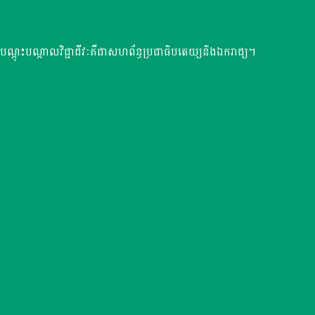
ណ្តុះបណ្តាលវិជ្ជាជីវៈគឺជាសហព័ន្ធប្រជាធិបតេយ្យនិងឯករាជ្យ។