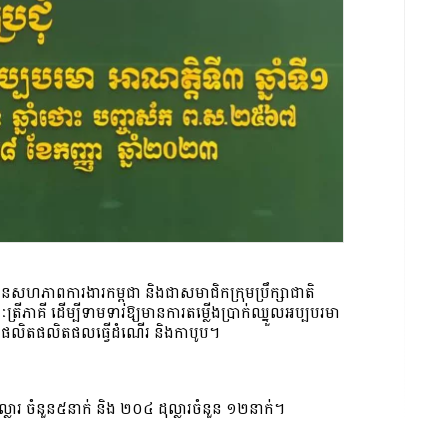
សហភាពការងារកម្ពុជា និងជាសមាជិកក្រុមប្រឹក្សាជាតិ
្រីភាគី ដើម្បីទាមទារឱ្យមានការតម្លើងប្រាក់ឈ្នួលអប្បបរមា
ិងផលិតផលិតផលធ្វើដំណើរ និងកាបូប។
្លារ ចំនួន៥នាក់ និង ២០៤ ដុល្លារចំនួន ១២នាក់។