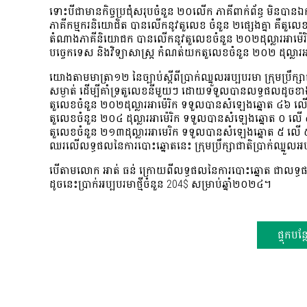
ទោះបីជាមានកិច្ចប្រជុំសរុបចំនួន ២០លើក ភាគីពាក់ព័ន្ធ មិ
ភាគីកម្មករនិយោជិត បានលើកនូវតួលេខ ចំនួន ២ផ្សេងគ្នា គឺតួលេ
តំណាងភាគីនិយោជក បានលើកនូវតួលេខចំនួន ២០២ដុល្លារអាម៉េ
បច្ចេកទេស និងវិទ្យាសាស្ត្រ កំណត់យកតួលេខចំនួន ២០២ ដុល្លា
យោងតាមមាត្រា១២ នៃច្បាប់ស្តីពីប្រាក់ឈ្នួលអប្បបរមា ក្រុមប្រឹក្សា
សម្ងាត់ ដើម្បីគាំទ្រតួលេខនីមួយៗ ដោយទទួលបានលទ្ធផលដូចខ
តួលេខចំនួន ២០២ដុល្លារអាម៉េរិក ទទួលបានសំឡេងឆ្នោត ៤៦ 
តួលេខចំនួន ២០៤ ដុល្លារអាម៉េរិក ទទួលបានសំឡេងឆ្នោត ០ ល
តួលេខចំនួន ២១៣ដុល្លារអាមេរិក ទទួលបានសំឡេងឆ្នោត ៥ ល
ឈរលើលទ្ធផលនៃការបោះឆ្នោតនេះ ក្រុមប្រឹក្សាជាតិប្រាក់ឈ្នួលអ
បើតាមលោក អាត់ ធន់ ក្រោយពីលទ្ធផលនៃការបោះឆ្នោត ជាលទ្ធផលចុ
ដូចនេះប្រាក់អប្បបរមាថ្មីចំនួន 204$ សម្រាប់ឆ្នាំ២០២៤។
ផ្ទុកបន្