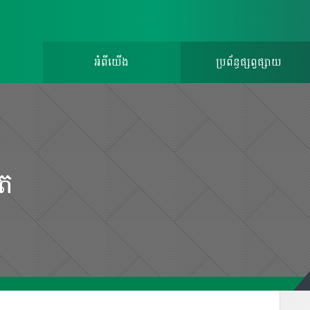
អំពីយើង
ប្រព័ន្ធផ្សព្វផ្សាយ
ិត