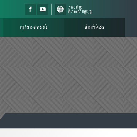
ភាសាខ្មែរ
គឺជាភាសាបច្ចុប្បន្ន
យុវជន-យេនឌ័រ
ទំនាក់ទំនង