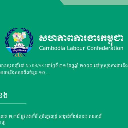
នចុះបញ្ជីនៅ No KB/VK នៅថ្ងៃទី ៣១ ខែធ្នូឆ្នាំ ២០០៨ នៅក្រសួងការងារនិងប
មាគមនិងសហជីពចំនួន ១០ ...
ំនង
ះលេខ ២,៣ជី ផ្លូវ២៦បីធី ភូមិត្នោតជ្រុំ សង្កាត់បឹងទំពុន២ រាជធានី
ំពេញ