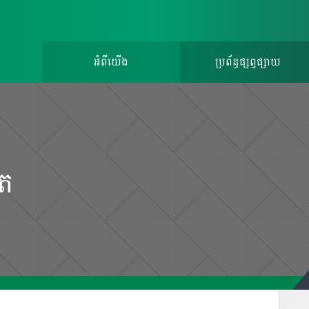
អំពីយើង
ប្រព័ន្ធផ្សព្វផ្សាយ
ិត