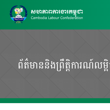
ព័ត៌មាននិងព្រឹត្តិការណ៍លម្អ