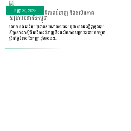
កញ្ញា 30, 2025
សិក្ខាសាលាស្ដីពី អាទិភាពជំនាញ និងផលិតភាព
សម្រាប់អនាគតកម្ពុជា
លោក គង់ អាទិត្យ ប្រធានសហភាពការងារកម្ពុជា បានអញ្ជើញចូលរួម
សិក្ខាសាលាស្ដីពី អាទិភាពជំនាញ និងផលិតភាពសម្រាប់អនាគតកម្ពុជា
ព្រឹកថ្ងៃទី៣០ ខែកញ្ញា ឆ្នាំ២០២៥...