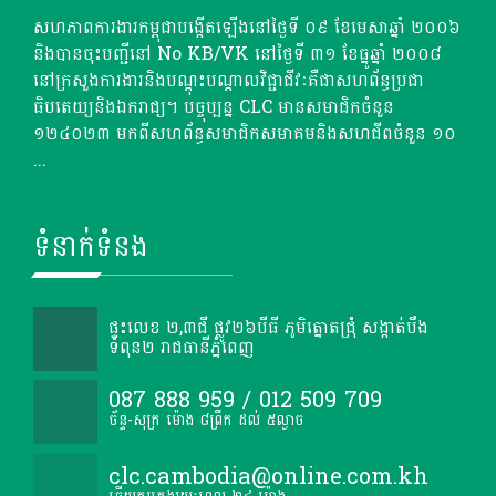
សហភាពការងារកម្ពុជាបង្កើតឡើងនៅថ្ងៃទី ០៩ ខែមេសាឆ្នាំ ២០០៦
និងបានចុះបញ្ជីនៅ No KB/VK នៅថ្ងៃទី ៣១ ខែធ្នូឆ្នាំ ២០០៨
នៅក្រសួងការងារនិងបណ្តុះបណ្តាលវិជ្ជាជីវៈគឺជាសហព័ន្ធប្រជា
ធិបតេយ្យនិងឯករាជ្យ។ បច្ចុប្បន្ន CLC មានសមាជិកចំនួន
១២៤០២៣ មកពីសហព័ន្ធសមាជិកសមាគមនិងសហជីពចំនួន ១០
...
ទំនាក់ទំនង
ផ្ទះលេខ ២,៣ជី ផ្លូវ២៦បីធី ភូមិត្នោតជ្រុំ សង្កាត់បឹង
ទំពុន២ រាជធានីភ្នំពេញ
087 888 959 / 012 509 709
ច័ន្ទ-សុក្រ ម៉ោង ៨ព្រឹក ដល់ ៥ល្ងាច
clc.cambodia@online.com.kh