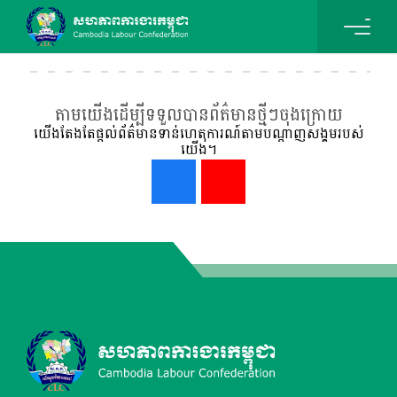
តាមយើងដើម្បីទទួលបានព័ត៌មានថ្មីៗចុងក្រោយ
យើងតែងតែផ្ដល់ព័ត៌មានទាន់ហេតុការណ៍តាមបណ្ដាញសង្គមរបស់
យើង។