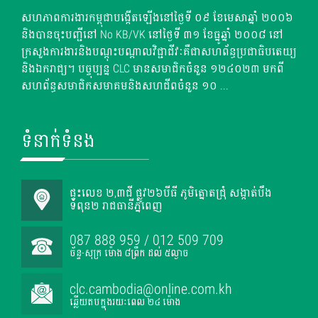
សហភាពការងារកម្ពុជាបង្កើតឡើងនៅថ្ងៃទី ០៩ ខែមេសាឆ្នាំ ២០០៦
និងបានចុះបញ្ជីនៅ No KB/VK នៅថ្ងៃទី ៣១ ខែធ្នូឆ្នាំ ២០០៨ នៅ
ក្រសួងការងារនិងបណ្តុះបណ្តាលវិជ្ជាជីវៈគឺជាសហព័ន្ធប្រជាធិបតេយ្យ
និងឯករាជ្យ។ បច្ចុប្បន្ន CLC មានសមាជិកចំនួន ១២៤០២៣ មកពី
សហព័ន្ធសមាជិកសមាគមនិងសហជីពចំនួន ១០ ...
ទំនាក់ទំនង
ផ្ទះលេខ ២,៣ជី ផ្លូវ២៦បីធី ភូមិត្នោតជ្រុំ សង្កាត់បឹង
ទំពុន២ រាជធានីភ្នំពេញ
087 888 959 / 012 509 709
ច័ន្ទ-សុក្រ ម៉ោង ៨ព្រឹក ដល់ ៥ល្ងាច
clc.cambodia@online.com.kh
ឆ្លើយតបក្នុងរយៈពេល ២៤ ម៉ោង