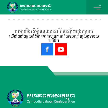
តាមយើងដើម្បីទទួលបានព័ត៌មានថ្មីៗចុងក្រោយ
យើងតែងតែផ្ដល់ព័ត៌មានទាន់ហេតុការណ៍តាមបណ្ដាញសង្គមរបស់
យើង។