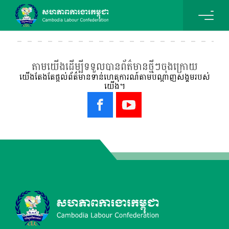
តាមយើងដើម្បីទទួលបានព័ត៌មានថ្មីៗចុងក្រោយ
យើងតែងតែផ្ដល់ព័ត៌មានទាន់ហេតុការណ៍តាមបណ្ដាញសង្គមរបស់
យើង។