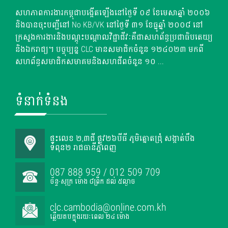
សហភាពការងារកម្ពុជាបង្កើតឡើងនៅថ្ងៃទី ០៩ ខែមេសាឆ្នាំ ២០០៦
និងបានចុះបញ្ជីនៅ No KB/VK នៅថ្ងៃទី ៣១ ខែធ្នូឆ្នាំ ២០០៨ នៅ
ក្រសួងការងារនិងបណ្តុះបណ្តាលវិជ្ជាជីវៈគឺជាសហព័ន្ធប្រជាធិបតេយ្យ
និងឯករាជ្យ។ បច្ចុប្បន្ន CLC មានសមាជិកចំនួន ១២៤០២៣ មកពី
សហព័ន្ធសមាជិកសមាគមនិងសហជីពចំនួន ១០ ...
ទំនាក់ទំនង
ផ្ទះលេខ ២,៣ជី ផ្លូវ២៦បីធី ភូមិត្នោតជ្រុំ សង្កាត់បឹង
ទំពុន២ រាជធានីភ្នំពេញ
087 888 959 / 012 509 709
ច័ន្ទ-សុក្រ ម៉ោង ៨ព្រឹក ដល់ ៥ល្ងាច
clc.cambodia@online.com.kh
ឆ្លើយតបក្នុងរយៈពេល ២៤ ម៉ោង