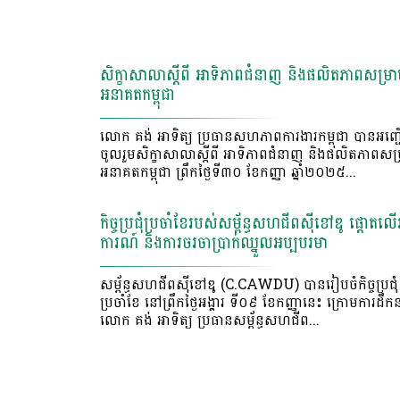
សិក្ខាសាលាស្ដីពី អាទិភាពជំនាញ និងផលិតភាពសម្រា
អនាគតកម្ពុជា
លោក គង់ អាទិត្យ ប្រធានសហភាពការងារកម្ពុជា បានអញ្
ចូលរួមសិក្ខាសាលាស្ដីពី អាទិភាពជំនាញ និងផលិតភាពសម្
អនាគតកម្ពុជា ព្រឹកថ្ងៃទី៣០ ខែកញ្ញា ឆ្នាំ២០២៥...
កិច្ចប្រជុំប្រចាំខែរបស់សម្ព័ន្ធសហជីពស៊ីខៅឌូ ផ្តោត
ការណ៍ និងការចរចាប្រាក់ឈ្នួលអប្បបរមា
សម្ព័ន្ធសហជីពស៊ីខៅឌូ (C.CAWDU) បានរៀបចំកិច្ចប្រជុំ
ប្រចាំខែ នៅព្រឹកថ្ងៃអង្គារ ទី០៩ ខែកញ្ញានេះ ក្រោមការដឹក
លោក គង់ អាទិត្យ ប្រធានសម្ព័ន្ធសហជីព...