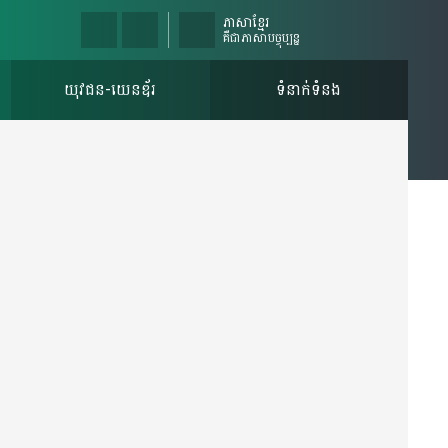
ភាសាខ្មែរ
គឺជាភាសាបច្ចុប្បន្ន
យុវជន-យេនឌ័រ
ទំនាក់ទំនង