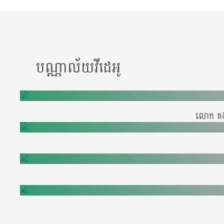
បណ្ណាល័យវីដេអូ
លោក គង់