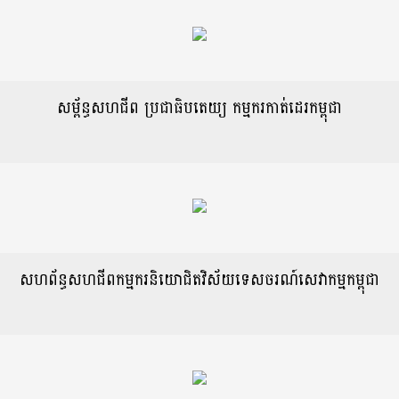
សម្ព័ន្ធសហជីព ប្រជាធិបតេយ្យ កម្មករកាត់ដេរកម្ពុជា
សហព័ន្ធសហជីពកម្មករនិយោជិតវិស័យទេសចរណ៍សេវាកម្មកម្ពុជា