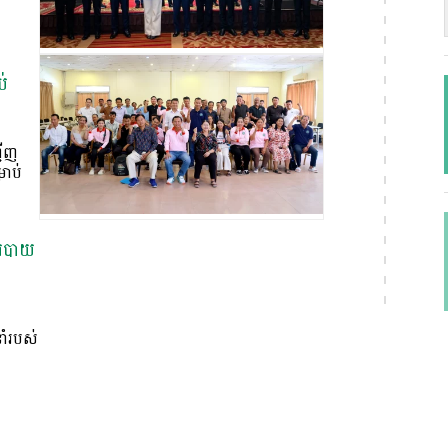
ប់
ជើញ
រាប់
លើរបាយ
នាំរបស់