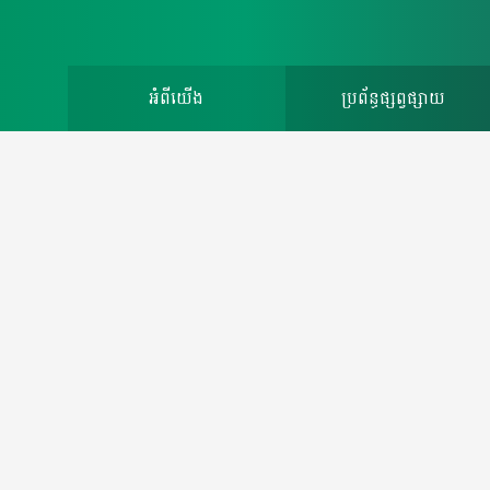
អំពីយើង
ប្រព័ន្ធផ្សព្វផ្សាយ