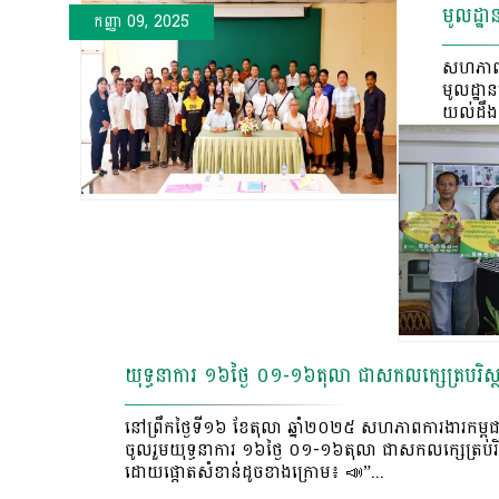
មូលដ្ឋាន
កញ្ញា 30, 2025
កញ្ញា 09, 2025
តុលា 16, 2025
វិច្ឆិកា 18, 2025
សហភាពកា
មូលដ្ឋាន
យល់ដឹង 
យុទ្ធនាការ ១៦ថ្ងៃ ០១-១៦តុលា ជាសកលកេ្សត្របរិស្
នៅព្រឹកថ្ងៃទី១៦ ខែតុលា ឆ្នាំ​២០២៥ សហភាពការងារកម្ពុ
ចូលរួមយុទ្ធនាការ ១៦ថ្ងៃ ០១-១៦តុលា ជាសកលកេ្សត្របរិ
ដោយផ្តោតសំខាន់ដូចខាងក្រោម៖ 📣”...