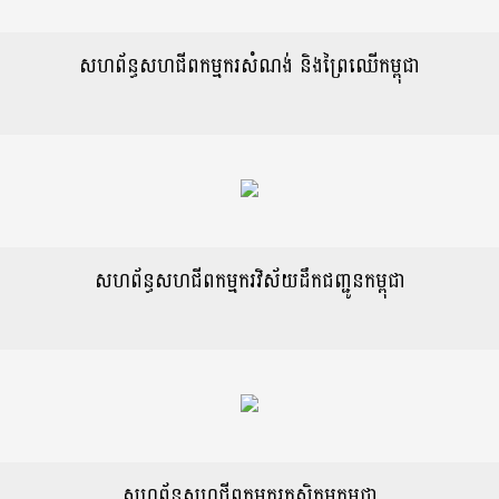
សហព័ន្ធសហជីពកម្មករសំណង់ និងព្រៃឈើកម្ពុជា
សហព័ន្ធសហជីពកម្មករវិស័យដឹកជញ្ជូនកម្ពុជា
សហព័ន្ធសហជីពកម្មករកសិកម្មកម្ពុជា