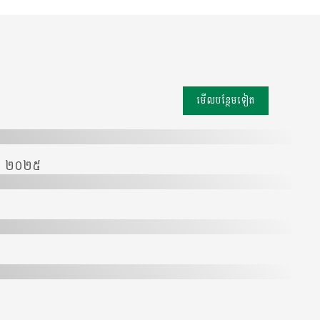
មើល​បន្ថែម​ទៀត
សភា ២០២៥