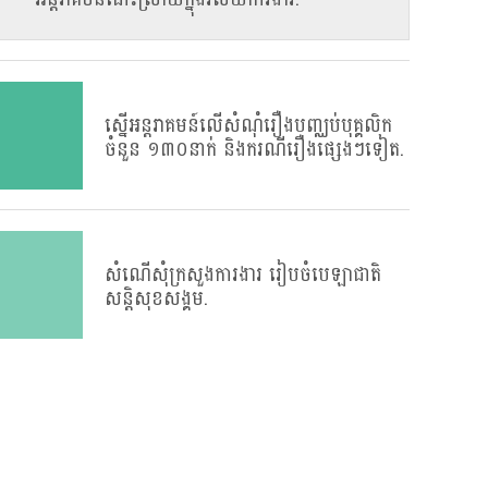
ស្នេីអន្តរាគមន៍លេីសំណុំរឿងបញ្ឈប់បុគ្គលិក
ចំនួន​ ១៣០នាក់​ និងករណីរឿងផ្សេងៗទៀត.
សំណើសុំក្រសួងការងារ រៀបចំបេឡាជាតិ
សន្តិសុខសង្គម.