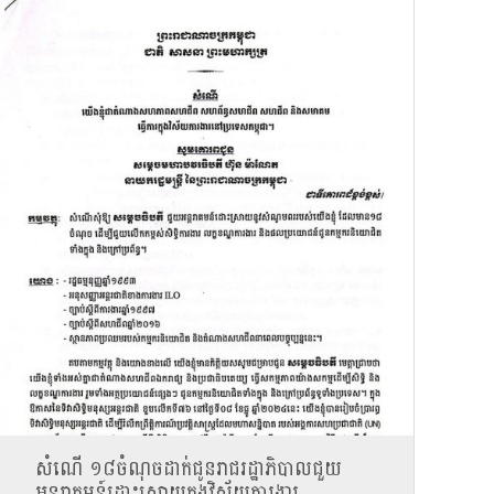
សំណើ ១៨ចំណុច​ដាក់ជូនរាជរដ្ឋាភិបាលជួយ
អន្តរាគមន៍ដោះស្រាយ​ក្នុង​វិស័យ​ការងារ.