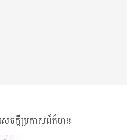
សេចក្តី​ប្រកាស​ព័ត៌មាន