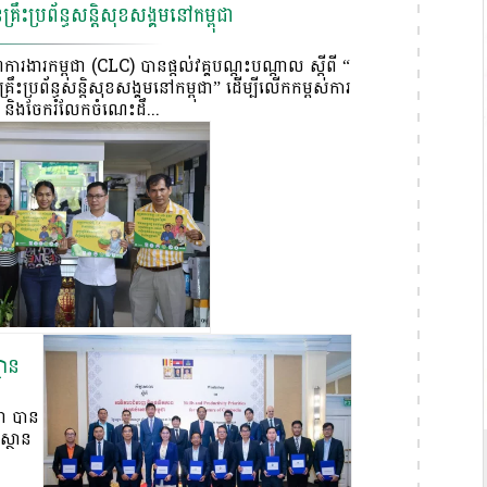
គ្រឹះប្រព័ន្ធសន្តិសុខសង្គមនៅកម្ពុជា
រងារកម្ពុជា (CLC) បានផ្តល់វគ្គបណ្តុះបណ្តាល ស្តីពី “
គ្រឹះប្រព័ន្ធសន្តិសុខសង្គមនៅកម្ពុជា” ដើម្បីលើកកម្ពស់ការ
និងចែករំលែកចំណេះដឹ...
ថាន
ជា បាន
ស្ថាន