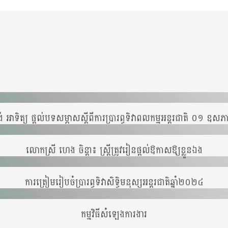
 អាទិត្យ ផ្ដល់បទសម្ភាសស្ដីពីការប្រារព្ធទិវាពលកម្មអន្តរជាតិ ០១ ឧ
លោកស្រី ហេង ចិន្តា៖ ស្ត្រីត្រូវរៀនផ្ដល់ឱកាសឱ្យខ្លួនឯង
ការត្រៀមរៀបចំប្រារព្ធទិវាសិទ្ធិមនុស្សអន្តរជាតិឆ្នាំ២០២៤
កម្មវិធីសំឡេងការងារ